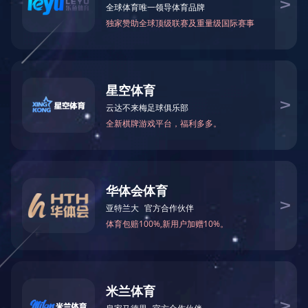
气体洗涤塔
活性炭吸附塔
1
中国·大连市
经济技术开发区什字街工业园27号